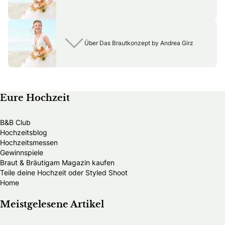
Basierend auf Deinen Vorstellungen und Wünschen werden wir
eine Skizze von Deinem Traumkleid zeichnen. Wir werden
gemeinsam jeden einzelnen Details besprechen, um
sicherzustellen, dass Dein DREAM dress genau Deinen
Über Das Brautkonzept by Andrea Girz
Vorstellungen entspricht. Anschließend werden wir gemeinsam
den perfekten Stoff auswählen, der das Design zum Leben
erweckt.
Wir nehmen dein Maß:
Eure Hochzeit
Wir fertigen Dein Kleid individuell an, indem wir Deine Maße
genau aufnehmen und das Kleid entsprechend zuschneiden.
B&B Club
Die Anfertigung:
Hochzeitsblog
Mit einem großartigen Team an meiner Seite wird Dein DREAM
Hochzeitsmessen
dress mit höchster Fachkenntnis und Leidenschaft für dich
Gewinnspiele
gefertigt.
Braut & Bräutigam Magazin kaufen
Teile deine Hochzeit oder Styled Shoot
Die Probe:
Home
Bei den Anproben wird Dein Hochzeitskleid bis in die letzten
Details angepasst! Sobald alles perfekt sitzt, sind wir fertig!
Meistgelesene Artikel
Wir heißen Dich herzlich willkommen in unserem
bezaubernden Geschäft Queen’s DREAM! Wir freuen uns