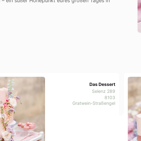
n – ein süßer Höhepunkt eures großen Tages in
Das Dessert
Selenz 289
8103
Gratwein-Straßengel