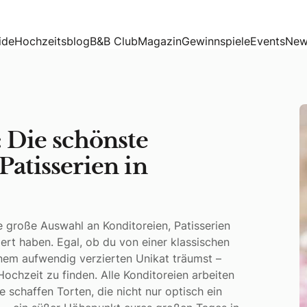
ien & Patisserien in Österreich finden
ide
Hochzeitsblog
B&B Club
Magazin
Gewinnspiele
Events
New
: Die schönste
Patisserien in
e große Auswahl an Konditoreien, Patisserien
iert haben. Egal, ob du von einer klassischen
nem aufwendig verzierten Unikat träumst –
 Hochzeit zu finden. Alle Konditoreien arbeiten
 schaffen Torten, die nicht nur optisch ein