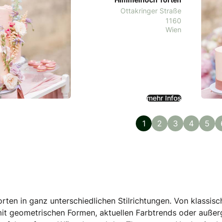
Ottakringer Straße
1160
Wien
mehr Infos
1
2
3
4
5
orten in ganz unterschiedlichen Stilrichtungen. Von klassi
it geometrischen Formen, aktuellen Farbtrends oder außerg