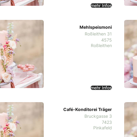
mehr Infos
Mehlspeismoni
Roßleithen 31
4575
Roßleithen
mehr Infos
Café-Konditorei Träger
Bruckgasse 3
7423
Pinkafeld