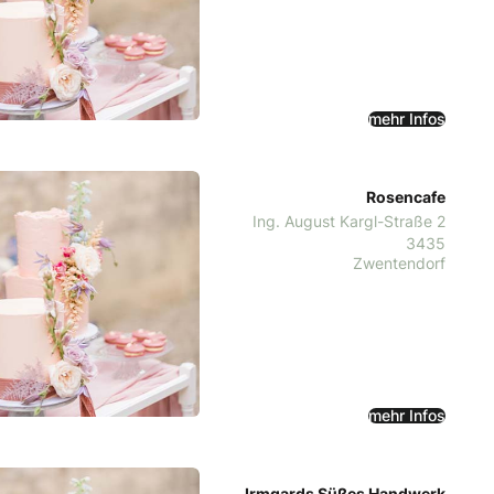
mehr Infos
Rosencafe
Ing. August Kargl-Straße 2
3435
Zwentendorf
mehr Infos
Irmgards Süßes Handwerk