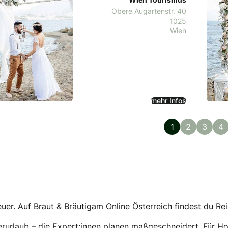
Obere Augartenstr. 40
1025
Wien
mehr Infos
1
2
3
4
euer. Auf Braut & Bräutigam Online Österreich findest du R
uerurlaub – die Expert:innen planen maßgeschneidert. Für Ho