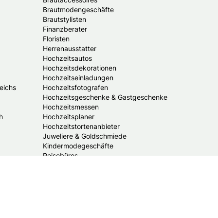
Brautmodengeschäfte
Brautstylisten
Finanzberater
Floristen
Herrenausstatter
Hochzeitsautos
Hochzeitsdekorationen
Hochzeitseinladungen
eichs
Hochzeitsfotografen
Hochzeitsgeschenke & Gastgeschenke
Hochzeitsmessen
h
Hochzeitsplaner
Hochzeitstortenanbieter
Juweliere & Goldschmiede
Kindermodegeschäfte
Reisebüros
Standesämter
Trauredner