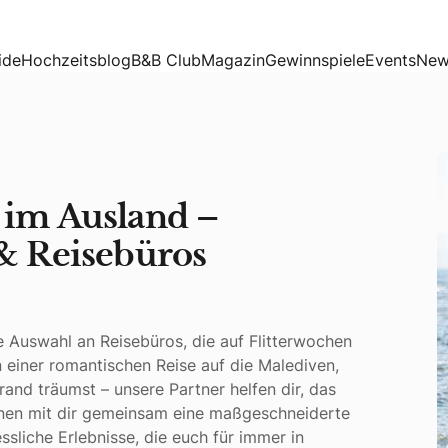
iele & Reisebüros für Paare
ide
Hochzeitsblog
B&B Club
Magazin
Gewinnspiele
Events
New
 im Ausland –
 & Reisebüros
e Auswahl an Reisebüros, die auf Flitterwochen
n einer romantischen Reise auf die Malediven,
rand träumst – unsere Partner helfen dir, das
lanen mit dir gemeinsam eine maßgeschneiderte
sliche Erlebnisse, die euch für immer in