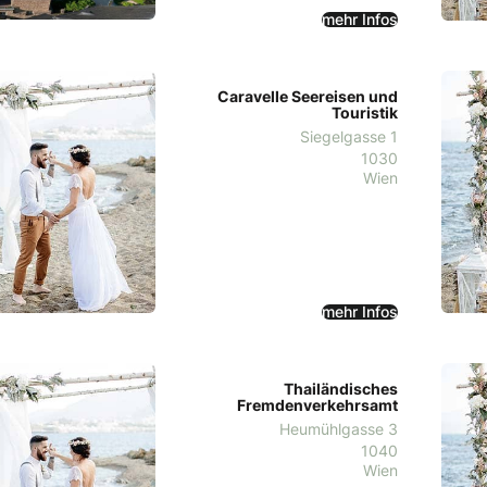
mehr Infos
Caravelle Seereisen und
Touristik
Siegelgasse 1
1030
Wien
mehr Infos
Thailändisches
Fremdenverkehrsamt
Heumühlgasse 3
1040
Wien