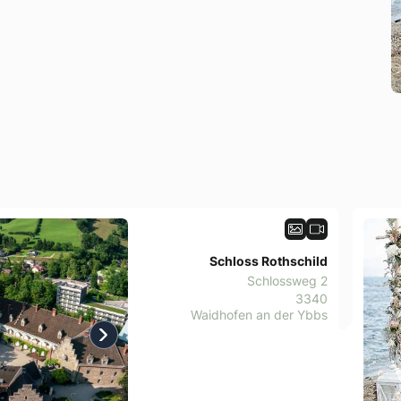
Schloss Rothschild
Schlossweg 2
3340
Waidhofen an der Ybbs
us
Next