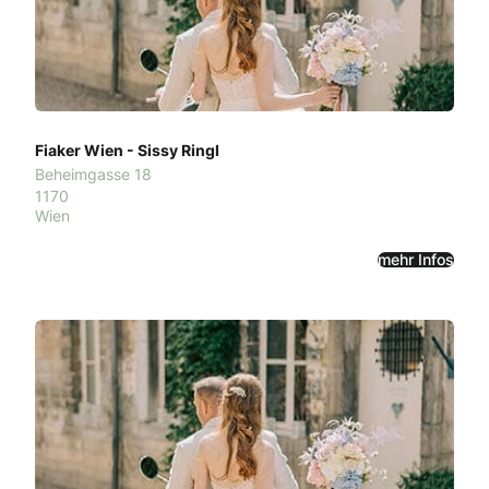
Fiaker Wien - Sissy Ringl
Beheimgasse 18
1170
Wien
mehr Infos