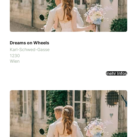
Dreams on Wheels
Karl-Schwed-Gasse
1230
Wien
mehr Infos