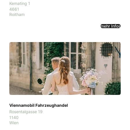
Kemating 1
4661
Roitham
mehr Infos
Viennamobil Fahrzeughandel
Rosentalgasse 19
1140
Wien