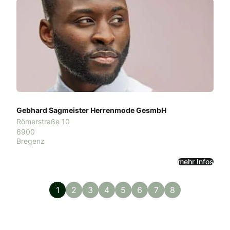
Gebhard Sagmeister Herrenmode GesmbH
Römerstraße 10
6900
Bregenz
mehr Infos
1
2
3
4
5
6
7
8