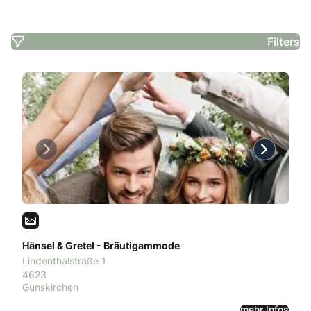
Filters
Previous
Next
Hänsel & Gretel - Bräutigammode
Lindenthalstraße 1
4623
Gunskirchen
mehr Infos