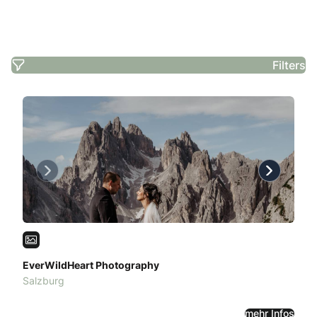
Filters
Previous
Next
EverWildHeart Photography
Salzburg
mehr Infos