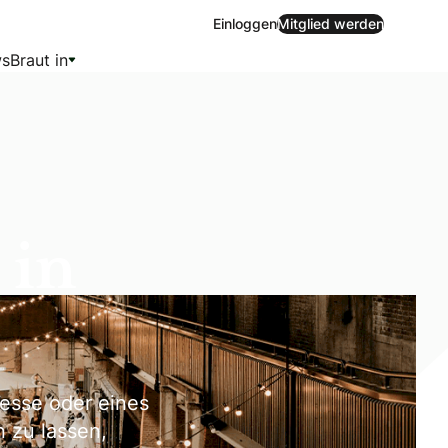
Einloggen
Mitglied werden
s
Braut in
 in
messe oder eines
n zu lassen,