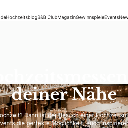
ide
Hochzeitsblog
B&B Club
Magazin
Gewinnspiele
Events
New
chzeitsmessen
deiner Nähe
Hochzeit? Dann ist der Besuch einer Hochzeits
ents die perfekte Möglichkeit, euch inspiriere