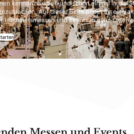
Innen kennenzulernen und schon einmal in die 
nzutauchen. Auf dieser Seite findet ihr eine ak
er Hochzeitsmessen und Events in ganz Österre
starten
henden Messen und Events