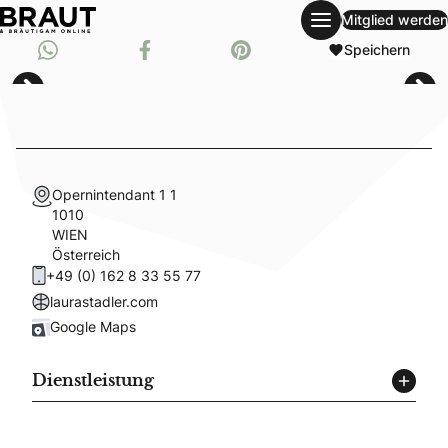
Mitglied werden
single-wedding-guide
Teilen auf Whatsapp
Speichern
Teil auf Facebook
Pinnen auf Pinterest
Opernintendant 1 1
1010
WIEN
Österreich
+49 (0) 162 8 33 55 77
laurastadler.com
Google Maps
Dienstleistung