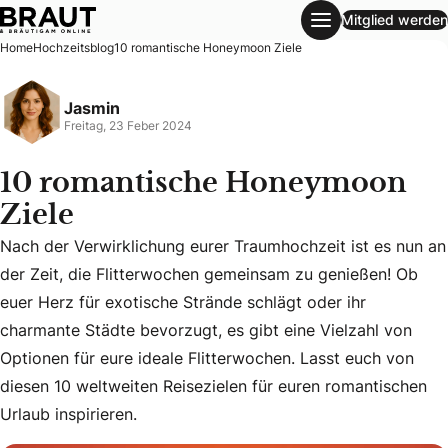
Mitglied werden
10 romantische Honeymoon Ziele
Home
Hochzeitsblog
10 romantische Honeymoon Ziele
Jasmin
Freitag, 23 Feber 2024
10 romantische Honeymoon
Ziele
Nach der Verwirklichung eurer Traumhochzeit ist es nun an
der Zeit, die Flitterwochen gemeinsam zu genießen! Ob
euer Herz für exotische Strände schlägt oder ihr
Nach der Verwirklichung eurer Traumhochzeit ist es nun an 
charmante Städte bevorzugt, es gibt eine Vielzahl von
Optionen für eure ideale Flitterwochen. Lasst euch von
diesen 10 weltweiten Reisezielen für euren romantischen
Urlaub inspirieren.