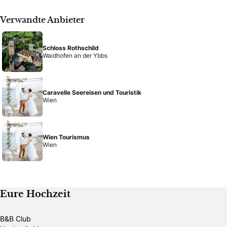
Verwandte Anbieter
Schloss Rothschild
Waidhofen an der Ybbs
Caravelle Seereisen und Touristik
Wien
Wien Tourismus
Wien
Eure Hochzeit
B&B Club