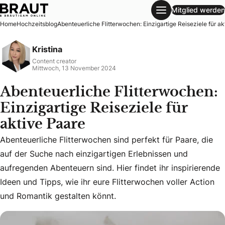
Mitglied werden
Abenteuerliche Flitterwochen: Einzigartige Reiseziele für a
Home
Hochzeitsblog
Abenteuerliche Flitterwochen: Einzigartige Reiseziele für a
Kristina
Content creator
Mittwoch, 13 November 2024
Abenteuerliche Flitterwochen:
Einzigartige Reiseziele für
aktive Paare
Abenteuerliche Flitterwochen sind perfekt für Paare, die
Abenteuerliche Flitterwochen sind perfekt für Paare, die au
auf der Suche nach einzigartigen Erlebnissen und
aufregenden Abenteuern sind. Hier findet ihr inspirierende
Ideen und Tipps, wie ihr eure Flitterwochen voller Action
und Romantik gestalten könnt.