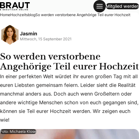
Mitglied werden
So werden verstorbene Angehörige Teil eurer Hochzeit
Home
Hochzeitsblog
So werden verstorbene Angehörige Teil eurer Hochzeit
Jasmin
Mittwoch, 15 September 2021
So werden verstorbene
Angehörige Teil eurer Hochzeit
In einer perfekten Welt würdet ihr euren großen Tag mit all
euren Liebsten gemeinsam feiern. Leider sieht die Realität
In einer perfekten Welt würdet ihr euren großen Tag mit a
manchmal anders aus. Doch auch wenn Großeltern oder
andere wichtige Menschen schon von euch gegangen sind,
können sie Teil eurer Hochzeit werden. Wir zeigen euch
wie!
Foto: Michaela Klose