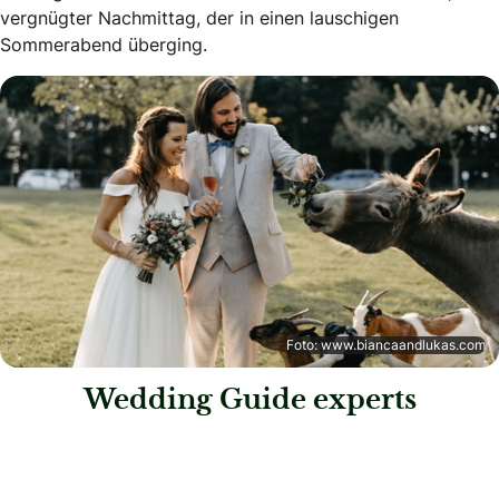
vergnügter Nachmittag, der in einen lauschigen
Sommerabend überging.
Foto: www.biancaandlukas.com
Wedding Guide experts
: Der Oberzelter