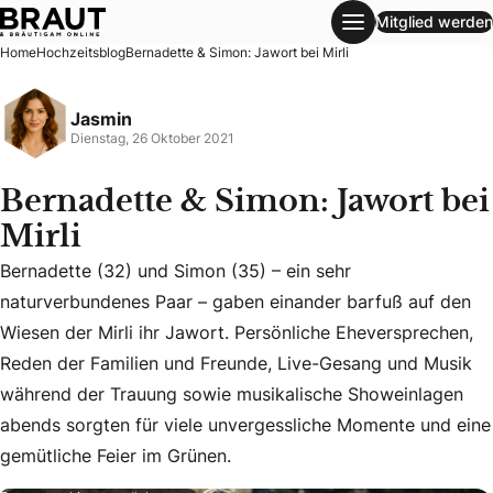
Mitglied werden
Bernadette & Simon: Jawort bei Mirli
Home
Hochzeitsblog
Bernadette & Simon: Jawort bei Mirli
Jasmin
Dienstag, 26 Oktober 2021
Bernadette & Simon: Jawort bei
Mirli
Bernadette (32) und Simon (35) – ein sehr
naturverbundenes Paar – gaben einander barfuß auf den
Wiesen der Mirli ihr Jawort. Persönliche Eheversprechen,
Bernadette (32) und Simon (35) – ein sehr naturverbunden
Reden der Familien und Freunde, Live-Gesang und Musik
während der Trauung sowie musikalische Showeinlagen
abends sorgten für viele unvergessliche Momente und eine
gemütliche Feier im Grünen.