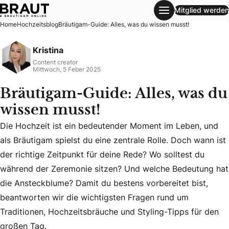
Mitglied werden
Bräutigam-Guide: Alles, was du wissen musst!
Home
Hochzeitsblog
Bräutigam-Guide: Alles, was du wissen musst!
Kristina
Content creator
Mittwoch, 5 Feber 2025
Bräutigam-Guide: Alles, was du
wissen musst!
Die Hochzeit ist ein bedeutender Moment im Leben, und
als Bräutigam spielst du eine zentrale Rolle. Doch wann ist
der richtige Zeitpunkt für deine Rede? Wo solltest du
Die Hochzeit ist ein bedeutender Moment im Leben, und als
während der Zeremonie sitzen? Und welche Bedeutung hat
die Ansteckblume? Damit du bestens vorbereitet bist,
beantworten wir die wichtigsten Fragen rund um
Traditionen, Hochzeitsbräuche und Styling-Tipps für den
großen Tag.