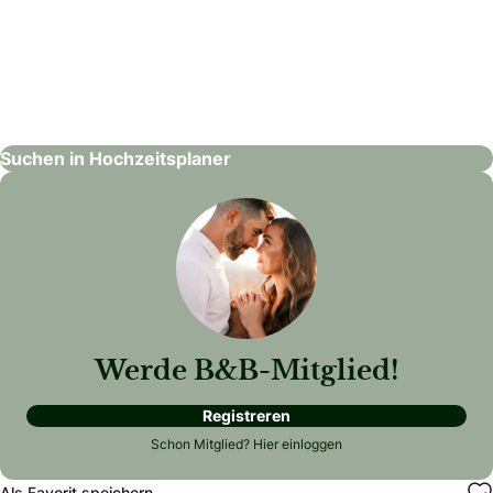
Weddingdreams Salzburg
Hochzeitsplaner
Suchen in Hochzeitsplaner
Werde B&B-Mitglied!
Registreren
Schon Mitglied?
Hier einloggen
Als Favorit speichern