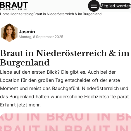
Mitglied werden
Braut in Niederösterreich & im Burgenland
Home
Hochzeitsblog
Braut in Niederösterreich & im Burgenland
Jasmin
Montag, 8 September 2025
Braut in Niederösterreich & im
Burgenland
Liebe auf den ersten Blick? Die gibt es. Auch bei der
Location für den großen Tag entscheidet oft der erste
Liebe auf den ersten Blick? Die gibt es. Auch bei der Loc
Moment und meist das Bauchgefühl. Niederösterreich und
das Burgenland halten wunderschöne Hochzeitsorte parat.
Erfahrt jetzt mehr.