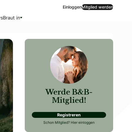
Einloggen
Mitglied werden
s
Braut in
Werde B&B-
Mitglied!
Registreren
lles Kleid. Ob eleganter Hosenanzug, verspielter Jumpsuit o
Schon Mitglied?
Hier einloggen