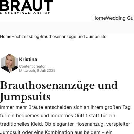
Brauthosenanzüge und Jumpsuits
Home
Wedding Gu
Home
Hochzeitsblog
Brauthosenanzüge und Jumpsuits
Kristina
Content creator
Mittwoch, 9 Juli 2025
Brauthosenanzüge und
Jumpsuits
Immer mehr Bräute entscheiden sich an ihrem großen Tag
für ein bequemes und modernes Outfit statt für ein
traditionelles Kleid. Ob eleganter Hosenanzug, verspielter
Immer mehr Bräute entscheiden sich an ihrem großen Tag für
Jumpsuit oder eine Kombination aus beidem – ein