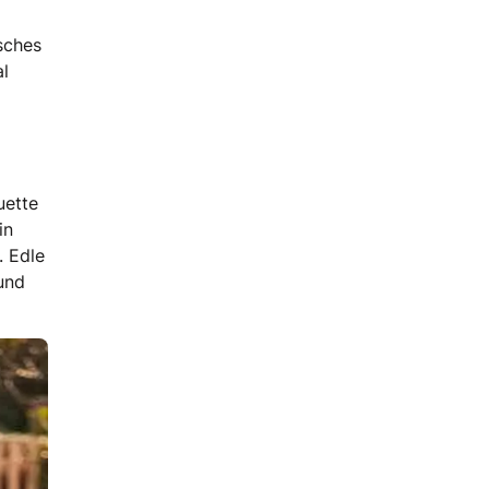
sches
al
uette
in
. Edle
und