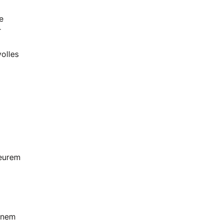
e
r
olles
 eurem
einem