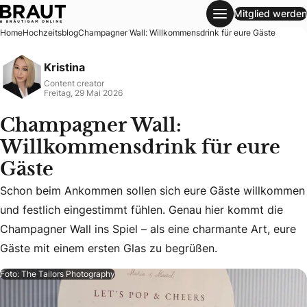
Mitglied werden
Champagner Wall: Willkommensdrink für eure Gäste
Home
Hochzeitsblog
Champagner Wall: Willkommensdrink für eure Gäste
Kristina
Content creator
Freitag, 29 Mai 2026
Champagner Wall:
Willkommensdrink für eure
Gäste
Schon beim Ankommen sollen sich eure Gäste willkommen
Schon beim Ankommen sollen sich eure Gäste willkommen un
und festlich eingestimmt fühlen. Genau hier kommt die
Champagner Wall ins Spiel – als eine charmante Art, eure
Gäste mit einem ersten Glas zu begrüßen.
Foto: The Tailors Photography