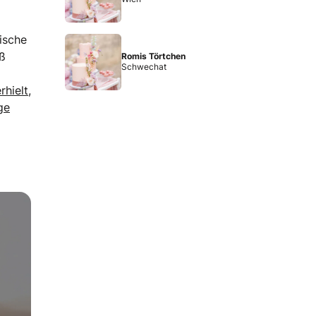
nische
eß
Romis Törtchen
Schwechat
rhielt,
ge