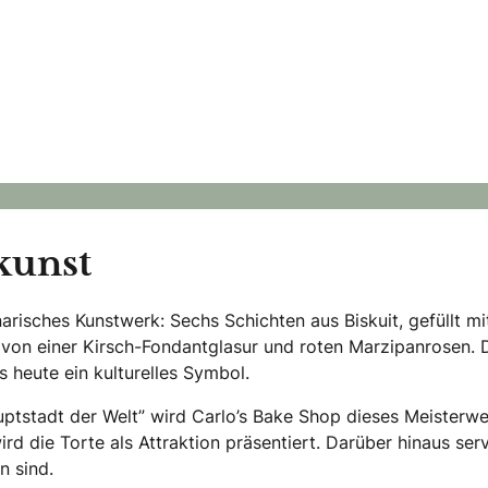
ro
Irmgards Süßes Handwerk
erien
Konditoren & Patisserien
kunst
arisches Kunstwerk: Sechs Schichten aus Biskuit, gefüllt mi
von einer Kirsch-Fondantglasur und roten Marzipanrosen. 
s heute ein kulturelles Symbol.
ptstadt der Welt” wird Carlo’s Bake Shop dieses Meisterw
ird die Torte als Attraktion präsentiert. Darüber hinaus serv
n sind.