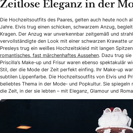
Zeitlose Eleganz in der M
Die Hochzeitsoutfits des Paares, gelten auch heute noch a
Jahre. Elvis trug einen schicken, schwarzem Anzug, begl
Kragen. Der Anzug war unverkennbar zeitgemäß und strahlte
vervollständigte den Look mit einer schwarzen Krawatte u
Presleys trug ein weißes Hochzeitskleid mit langen Spitze
romantisches, fast märchenhaftes Aussehen
. Dazu trug sie
Priscilla’s Make-up und Frisur waren ebenso spektakulär wie
Stil, der die Mode der Zeit perfekt einfing. Ihr Make-up war
subtilen Lippenfarbe. Die Hochzeitsoutfits von Elvis und Pr
beliebtes Thema in der Mode- und Popkultur. Sie spiegeln n
die Zeit, in der sie lebten – mit Eleganz, Glamour und Roma