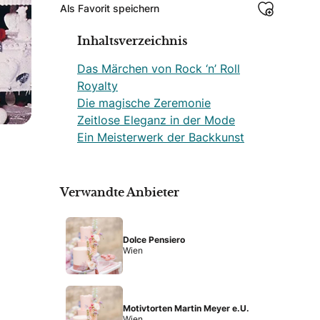
Als Favorit speichern
Inhaltsverzeichnis
Das Märchen von Rock ‘n’ Roll
Royalty
Die magische Zeremonie
Zeitlose Eleganz in der Mode
Ein Meisterwerk der Backkunst
Verwandte Anbieter
Dolce Pensiero
Wien
Motivtorten Martin Meyer e.U.
Wien