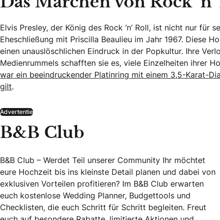
Das Märchen von Rock ‘n’ 
Elvis Presley, der König des Rock ‘n’ Roll, ist nicht nur fü
Eheschließung mit Priscilla Beaulieu im Jahr 1967. Diese 
einen unauslöschlichen Eindruck in der Popkultur. Ihre Ver
Medienrummels schafften sie es, viele Einzelheiten ihrer H
war ein beeindruckender Platinring mit einem 3,5-Karat-Dia
gilt
.
Advertentie
B&B Club
B&B Club – Werdet Teil unserer Community Ihr möchtet
eure Hochzeit bis ins kleinste Detail planen und dabei von
exklusiven Vorteilen profitieren? Im B&B Club erwarten
euch kostenlose Wedding Planner, Budgettools und
Checklisten, die euch Schritt für Schritt begleiten. Freut
euch auf besondere Rabatte, limitierte Aktionen und