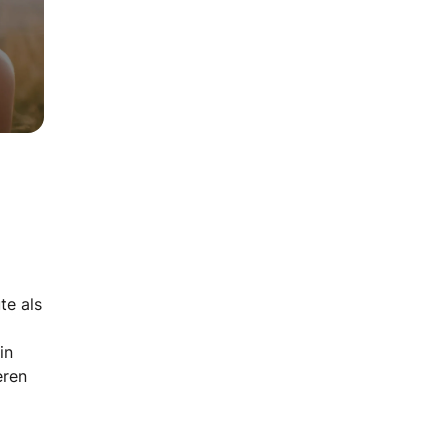
te als
in
eren