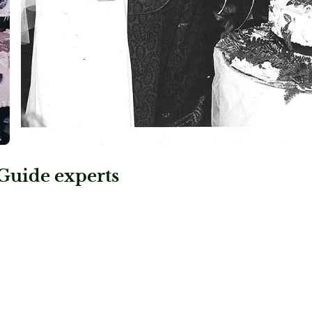
Guide experts
: Irmgards Süßes Handwerk