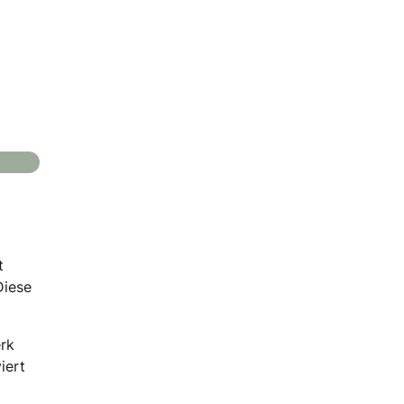
t
Diese
erk
iert