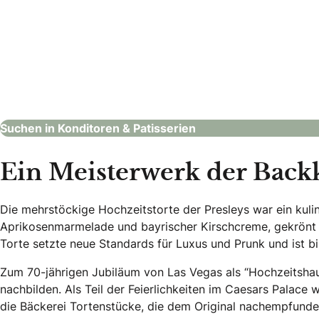
Mehlspeismoni
Dolce Pensie
Konditoren & Patisserien
Konditoren & Patiss
Suchen in Konditoren & Patisserien
Ein Meisterwerk der Back
Die mehrstöckige Hochzeitstorte der Presleys war ein kulin
Aprikosenmarmelade und bayrischer Kirschcreme, gekrönt 
Torte setzte neue Standards für Luxus und Prunk und ist bi
Zum 70-jährigen Jubiläum von Las Vegas als “Hochzeitshau
nachbilden. Als Teil der Feierlichkeiten im Caesars Palace w
die Bäckerei Tortenstücke, die dem Original nachempfunde