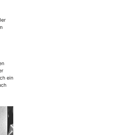
0er
am
en
er
ch ein
uch