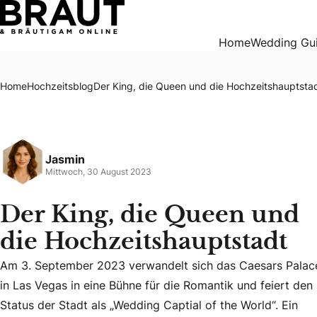
Der King, die Queen und die Hochzeitshauptstadt
Home
Wedding Gu
Home
Hochzeitsblog
Der King, die Queen und die Hochzeitshauptsta
Jasmin
Mittwoch, 30 August 2023
Der King, die Queen und
die Hochzeitshauptstadt
Am 3. September 2023 verwandelt sich das Caesars Palac
in Las Vegas in eine Bühne für die Romantik und feiert den
Status der Stadt als „Wedding Captial of the World“. Ein
Am 3. September 2023 verwandelt sich das Caesars Palace in