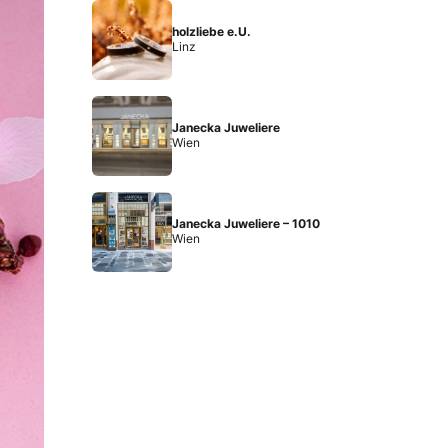
holzliebe e.U.
Linz
Janecka Juweliere
Wien
Janecka Juweliere – 1010
Wien