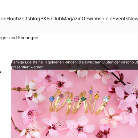
Eheringen
ide
Hochzeitsblog
B&B Club
Magazin
Gewinnspiele
Events
New
ungs- und Eheringen
Farbige Edelsteine in goldenen Ringen, die zwischen Blüten der Kirschblü
präsentiert werden
r
ckstück. Er symbolisiert eure Liebe, eure Einzigartigkeit 