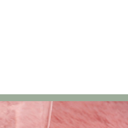
ammer
: Juwelier Holzhammer
lzhammer
Juwelier Holzhammer
g-Profis
Juweliere & Trauring-Profis