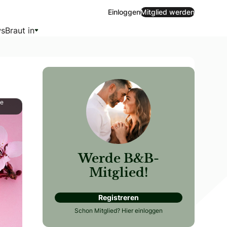
Einloggen
Mitglied werden
s
Braut in
te
Werde B&B-
Mitglied!
und die besondere Verbindung zwischen euch beiden. Während
Registreren
Schon Mitglied?
Hier einloggen