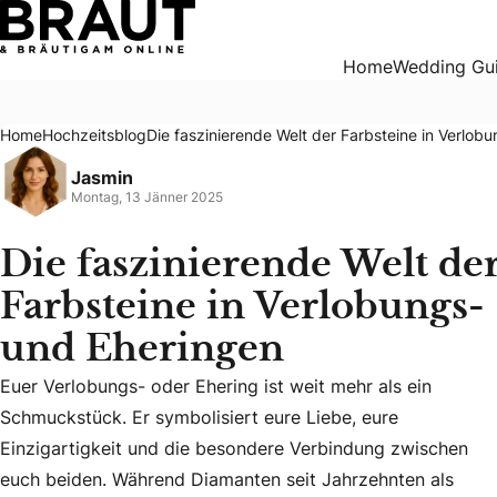
Die faszinierende Welt der Farbsteine in Verlobungs- und 
Home
Wedding Gu
Home
Hochzeitsblog
Die faszinierende Welt der Farbsteine in Verlob
Jasmin
Montag, 13 Jänner 2025
Die faszinierende Welt de
Farbsteine in Verlobungs-
und Eheringen
Euer Verlobungs- oder Ehering ist weit mehr als ein
Schmuckstück. Er symbolisiert eure Liebe, eure
Euer Verlobungs- oder Ehering ist weit mehr als ein Schmu
Einzigartigkeit und die besondere Verbindung zwischen
euch beiden. Während Diamanten seit Jahrzehnten als