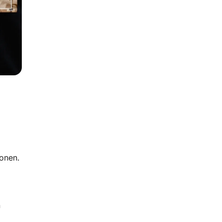
ionen.
n