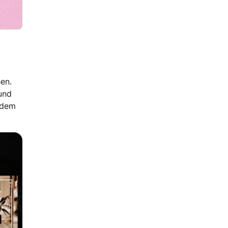
hen.
 und
edem