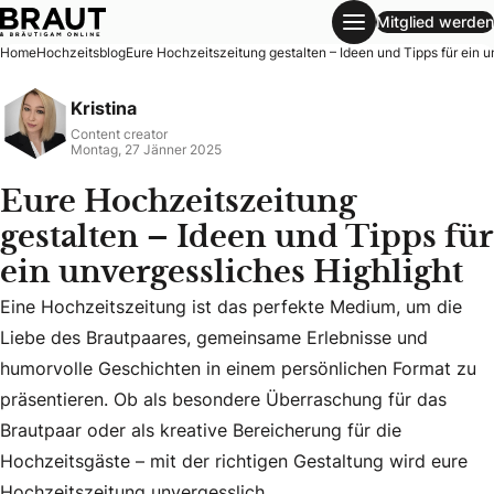
Mitglied werden
Eure Hochzeitszeitung gestalten – Ideen und Tipps für ein 
Home
Hochzeitsblog
Eure Hochzeitszeitung gestalten – Ideen und Tipps für ein u
Kristina
Content creator
Montag, 27 Jänner 2025
Eure Hochzeitszeitung
gestalten – Ideen und Tipps für
ein unvergessliches Highlight
Eine Hochzeitszeitung ist das perfekte Medium, um die
Liebe des Brautpaares, gemeinsame Erlebnisse und
Eine Hochzeitszeitung ist das perfekte Medium, um die Lie
humorvolle Geschichten in einem persönlichen Format zu
präsentieren. Ob als besondere Überraschung für das
Brautpaar oder als kreative Bereicherung für die
Hochzeitsgäste – mit der richtigen Gestaltung wird eure
Hochzeitszeitung unvergesslich.