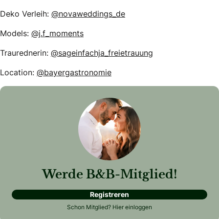
Deko Verleih:
@novaweddings_de
Models:
@j.f_moments
Traurednerin:
@sageinfachja_freietrauung
Location:
@bayergastronomie
Werde B&B-Mitglied!
Registreren
Schon Mitglied?
Hier einloggen