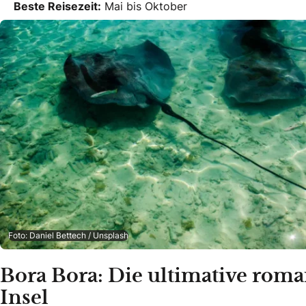
Beste Reisezeit:
Mai bis Oktober
Foto: Daniel Bettech / Unsplash
Bora Bora: Die ultimative roma
Insel