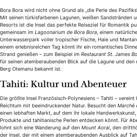
Bora Bora wird nicht ohne Grund als „die Perle des Pazifiks
Mit seinen türkisfarbenen Lagunen, weißen Sandstränden u
Resorts ist die Insel das perfekte Reiseziel für Romantik pu
gemeinsam im
Lagoonarium de Bora Bora
, einem natürlich
Unterwasserpark voller tropischer Fische, Haie und Manta
einem erlebnisreichen Tag könnt ihr ein romantisches Dinn
Strand genießen – zum Beispiel im
Restaurant St. James B
für seinen atemberaubenden Blick auf die Lagune und den 
Berg Otemanu bekannt ist.
Tahiti: Kultur und Abenteuer
Die größte Insel Französisch-Polynesiens – Tahiti – vereint 
Reichtum mit beeindruckender Natur. Besucht den
Marché 
einen lebhaften Markt, auf dem ihr lokale Handwerkskunst, 
Produkte und tahitianische Perlen entdecken könnt. Für Ab
lohnt sich eine Wanderung auf den
Mount Aorai
, den dritt
der Insel, der mit einem atemberaubenden Ausblick auf Tahi