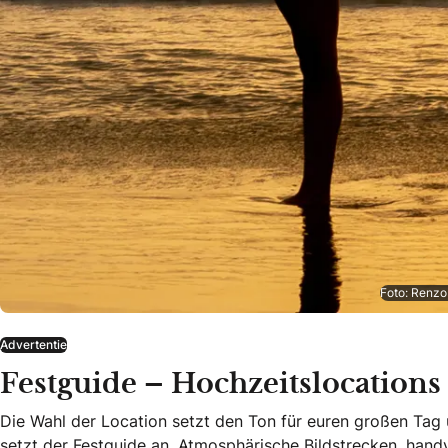
Foto: Renzo
Advertentie
Festguide – Hochzeitslocations
Die Wahl der Location setzt den Ton für euren großen Tag 
setzt der Festguide an. Atmosphärische Bildstrecken, hand