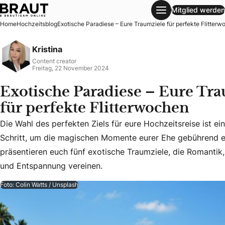
Mitglied werden
Exotische Paradiese – Eure Traumziele für perfekte Flitte
Home
Hochzeitsblog
Exotische Paradiese – Eure Traumziele für perfekte Flitter
Kristina
Content creator
Freitag, 22 November 2024
Exotische Paradiese – Eure Tr
für perfekte Flitterwochen
Die Wahl des perfekten Ziels für eure Hochzeitsreise ist ei
Die Wahl des perfekten Ziels für eure Hochzeitsreise ist 
Schritt, um die magischen Momente eurer Ehe gebührend ei
präsentieren euch fünf exotische Traumziele, die Romantik
und Entspannung vereinen.
Foto: Colin Watts / Unsplash