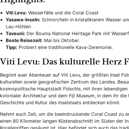
Highlights:
Viti Levu:
Wasserfälle und die Coral Coast
Yasawa-Inseln:
Schnorcheln in kristallklarem Wasser un
Lau-Höhlen
Taveuni:
Der Bouma National Heritage Park mit Wasserf
Beste Reisezeit:
Mai bis Oktober.
Tipp:
Probiert eine traditionelle Kava-Zeremonie.
Viti Levu: Das kulturelle Herz 
Beginnt euer Abenteuer auf Viti Levu, der größten Insel Fi
kulturellen sowie geografischen Zentrum des Landes. Bes
kosmopolitische Hauptstadt Fidschis, mit ihren lebendigen
kolonialer Architektur und dem
Fiji Museum
, in dem ihr die
Geschichte und Kultur des Inselstaats entdecken könnt.
Nehmt euch Zeit, um die beeindruckende
Coral Coast
zu e
einen 80 Kilometer langen Küstenabschnitt im Süden der In
Korallenriffen gesäumt ist. Hier befindet sich auch das trad