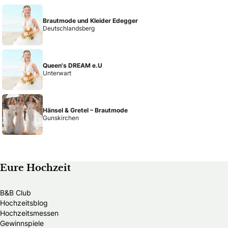
Brautmode und Kleider Edegger
Deutschlandsberg
Queen's DREAM e.U
Unterwart
Hänsel & Gretel – Brautmode
Gunskirchen
Eure Hochzeit
B&B Club
Hochzeitsblog
Hochzeitsmessen
Gewinnspiele