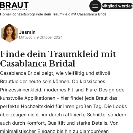
Mitglied werden
Finde dein Traumkleid mit Casablanca Bridal
Home
Hochzeitsblog
Finde dein Traumkleid mit Casablanca Bridal
Jasmin
Mittwoch, 9 Oktober 2024
Finde dein Traumkleid mit
Casablanca Bridal
Casablanca Bridal zeigt, wie vielfältig und stilvoll
Brautkleider heute sein können. Ob klassisches
Prinzessinnenkleid, modernes Fit-and-Flare-Design oder
kunstvolle Applikationen – hier findet jede Braut das
Casablanca Bridal zeigt, wie vielfältig und stilvoll Braut
perfekte Hochzeitskleid für ihren großen Tag. Die Looks
überzeugen nicht nur durch raffinierte Schnitte, sondern
auch durch Komfort, Qualität und starke Details. Von
minimalistischer Eleganz bis hin zu glamourösen