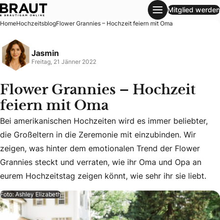
Mitglied werden
Flower Grannies – Hochzeit feiern mit Oma
Home
Hochzeitsblog
Flower Grannies – Hochzeit feiern mit Oma
Jasmin
Freitag, 21 Jänner 2022
Flower Grannies – Hochzeit
feiern mit Oma
Bei amerikanischen Hochzeiten wird es immer beliebter,
die Großeltern in die Zeremonie mit einzubinden. Wir
Bei amerikanischen Hochzeiten wird es immer beliebter, die
zeigen, was hinter dem emotionalen Trend der Flower
Grannies steckt und verraten, wie ihr Oma und Opa an
eurem Hochzeitstag zeigen könnt, wie sehr ihr sie liebt.
Foto: Ashley Elizabeth