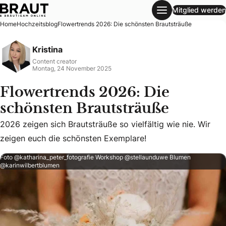
Mitglied werden
Flowertrends 2026: Die schönsten Brautsträuße
Home
Hochzeitsblog
Flowertrends 2026: Die schönsten Brautsträuße
Kristina
Content creator
Montag, 24 November 2025
Flowertrends 2026: Die
schönsten Brautsträuße
2026 zeigen sich Brautsträuße so vielfältig wie nie. Wir z
2026 zeigen sich Brautsträuße so vielfältig wie nie. Wir
zeigen euch die schönsten Exemplare!
Foto @katharina_peter_fotografie Workshop @stellaunduwe Blumen
@karinwilbertblumen