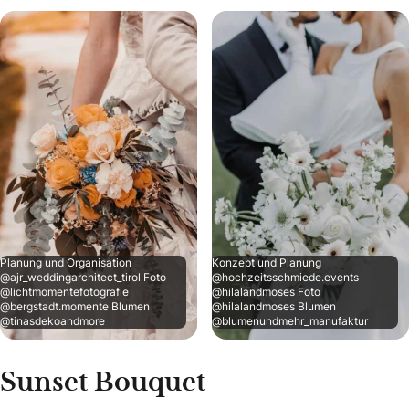
Planung und Organisation
Konzept und Planung
@ajr_weddingarchitect_tirol Foto
@hochzeitsschmiede.events
@lichtmomentefotografie
@hilalandmoses Foto
@bergstadt.momente Blumen
@hilalandmoses Blumen
@tinasdekoandmore
@blumenundmehr_manufaktur
Sunset Bouquet