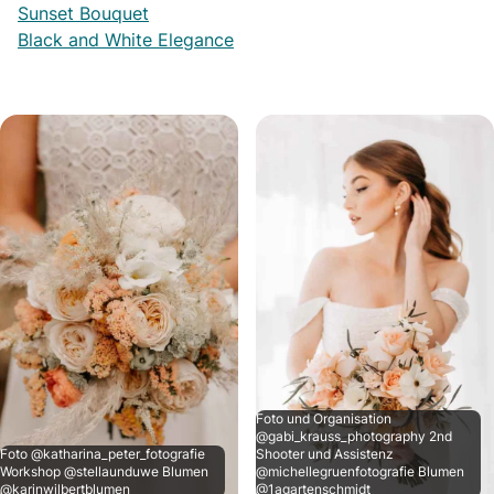
Sunset Bouquet
Black and White Elegance
Foto und Organisation
@gabi_krauss_photography 2nd
Foto @katharina_peter_fotografie
Shooter und Assistenz
Workshop @stellaunduwe Blumen
@michellegruenfotografie Blumen
@karinwilbertblumen
@1agartenschmidt