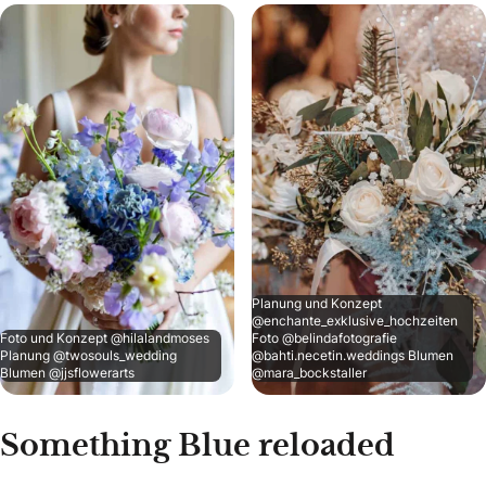
Planung und Konzept
@enchante_exklusive_hochzeiten
Foto und Konzept @hilalandmoses
Foto @belindafotografie
Planung @twosouls_wedding
@bahti.necetin.weddings Blumen
Blumen @jjsflowerarts
@mara_bockstaller
Something Blue reloaded