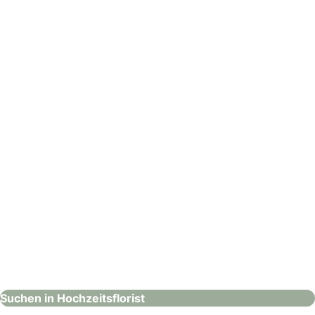
Gärtnerei Prauser
Hochzeitsflorist
: Trendflowers Andre Stellingwerf
Trendflowers Andre Stellingwerf
Hochzeitsflorist
Suchen in Hochzeitsflorist