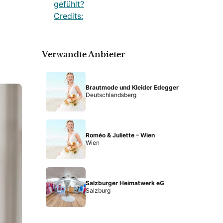
gefühlt?
Credits:
Verwandte Anbieter
Brautmode und Kleider Edegger
Deutschlandsberg
Roméo & Juliette – Wien
Wien
Salzburger Heimatwerk eG
Salzburg