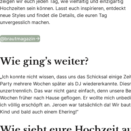
zeigen wir euch jeden Tag, wie vielfältig und einzigartig
Hochzeiten sein können. Lasst euch inspirieren, entdeckt
neue Styles und findet die Details, die euren Tag
unvergesslich machen.
Tägliche Wedding Vibes auf Instagram
@brautmagazin
Wie ging’s weiter?
„
Ich konnte nicht wissen, dass uns das Schicksal einige Ze
Party mehrere Wochen später als DJ wiedererkannte. Dies
unzertrennlich. Das war nicht ganz einfach, denn unsere B
Wochen früher nach Hause geflogen. Er wollte mich unbed
ich völlig erschöpft an. Jeroen war tatsächlich da! Wir ba
Kind und bald auch einem Ehering!“
Wie sieht eure Hochzeit a