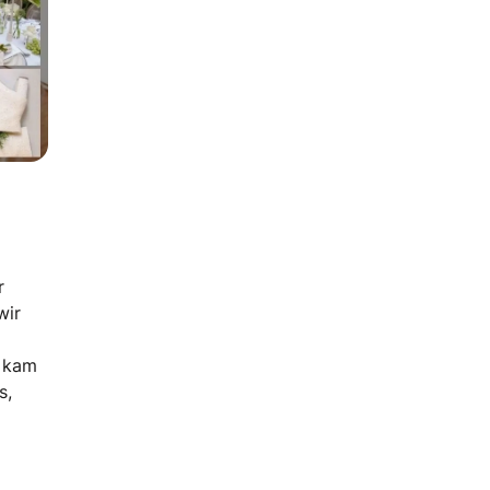
r
wir
g kam
s,