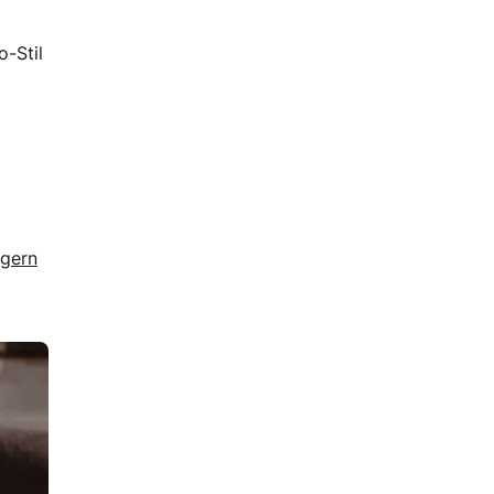
o-Stil
ägern