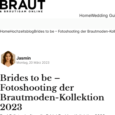
Brides to be – Fotoshooting der Brautmoden-Kollektion 20
Home
Wedding Gu
Home
Hochzeitsblog
Brides to be – Fotoshooting der Brautmoden-Kol
Jasmin
Montag, 20 März 2023
Brides to be –
Fotoshooting der
Brautmoden-Kollektion
2023
Drei Bräute durften die Bridal Fashion Kollektion 2023 aus