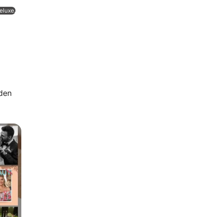
eluxe.
 den