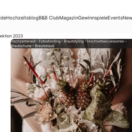
23
ide
Hochzeitsblog
B&B Club
Magazin
Gewinnspiele
Events
New
lektion 2023
Hochzeitskleid – Fotoshooting – Brautstyling – Hochzeitsaccessoires –
Brautschuhe – Brautstrauß
probieren. Das Ergebnis: Sensationelle Looks und glückliche