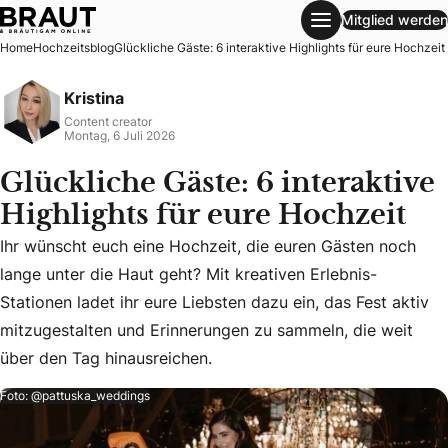
Mitglied werden
Glückliche Gäste: 6 interaktive Highlights für eure Hochzeit
Home
Hochzeitsblog
Glückliche Gäste: 6 interaktive Highlights für eure Hochzeit
Kristina
Content creator
Montag, 6 Juli 2026
Glückliche Gäste: 6 interaktive
Highlights für eure Hochzeit
Ihr wünscht euch eine Hochzeit, die euren Gästen noch
lange unter die Haut geht? Mit kreativen Erlebnis-
Ihr wünscht euch eine Hochzeit, die euren Gästen noch lang
Stationen ladet ihr eure Liebsten dazu ein, das Fest aktiv
mitzugestalten und Erinnerungen zu sammeln, die weit
über den Tag hinausreichen.
Foto: @pattuska_weddings