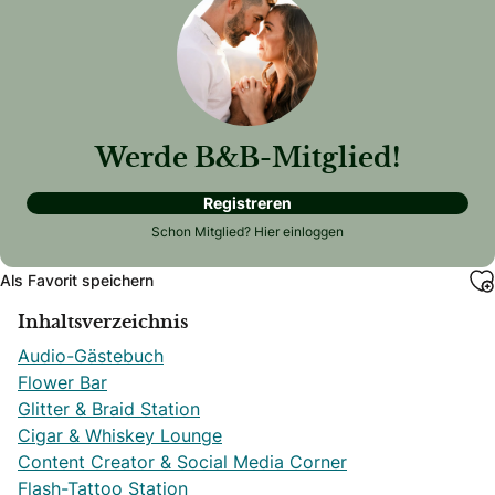
Werde B&B-Mitglied!
Registreren
Schon Mitglied?
Hier einloggen
Als Favorit speichern
Inhaltsverzeichnis
Audio-Gästebuch
Flower Bar
Glitter & Braid Station
Cigar & Whiskey Lounge
Content Creator & Social Media Corner
Flash-Tattoo Station