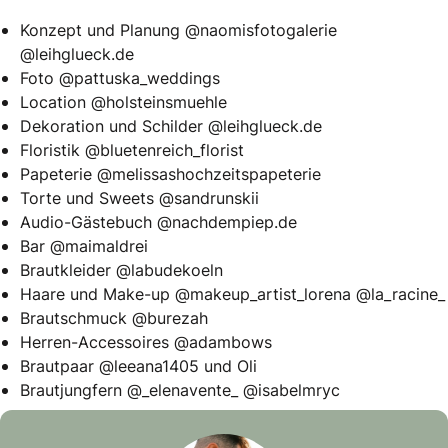
Konzept und Planung
@naomisfotogalerie
@leihglueck.de
Foto
@pattuska_weddings
Location
@holsteinsmuehle
Dekoration und Schilder
@leihglueck.de
Floristik
@bluetenreich_florist
Papeterie
@melissashochzeitspapeterie
Torte und Sweets
@sandrunskii
Audio-Gästebuch
@nachdempiep.de
Bar
@maimaldrei
Brautkleider
@labudekoeln
Haare und Make-up
@makeup_artist_lorena
@la_racine_
Brautschmuck
@burezah
Herren-Accessoires
@adambows
Brautpaar
@leeana1405
und Oli
Brautjungfern
@_elenavente_
@isabelmryc