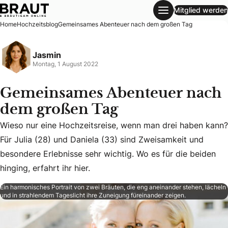
Mitglied werden
Gemeinsames Abenteuer nach dem großen Tag
Home
Hochzeitsblog
Gemeinsames Abenteuer nach dem großen Tag
Jasmin
Montag, 1 August 2022
Gemeinsames Abenteuer nach
dem großen Tag
Wieso nur eine Hochzeitsreise, wenn man drei haben kann?
Wieso nur eine Hochzeitsreise, wenn man drei haben kann? F
Für Julia (28) und Daniela (33) sind Zweisamkeit und
besondere Erlebnisse sehr wichtig. Wo es für die beiden
hinging, erfahrt ihr hier.
Ein harmonisches Portrait von zwei Bräuten, die eng aneinander stehen, lächeln
und in strahlendem Tageslicht ihre Zuneigung füreinander zeigen.