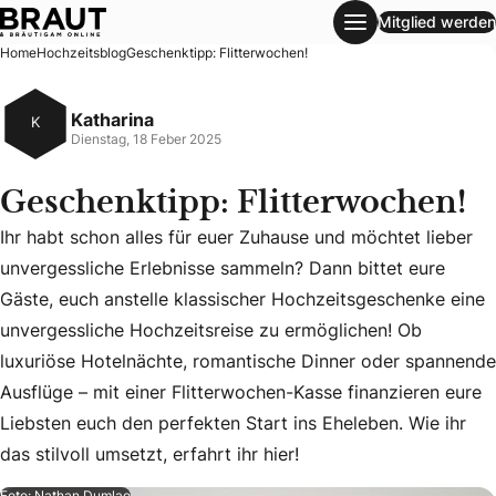
Mitglied werden
Geschenktipp: Flitterwochen!
Home
Hochzeitsblog
Geschenktipp: Flitterwochen!
Katharina
K
Dienstag, 18 Feber 2025
Geschenktipp: Flitterwochen!
Ihr habt schon alles für euer Zuhause und möchtet lieber
unvergessliche Erlebnisse sammeln? Dann bittet eure
Gäste, euch anstelle klassischer Hochzeitsgeschenke eine
unvergessliche Hochzeitsreise zu ermöglichen! Ob
Ihr habt schon alles für euer Zuhause und möchtet lieber u
luxuriöse Hotelnächte, romantische Dinner oder spannende
Ausflüge – mit einer Flitterwochen-Kasse finanzieren eure
Liebsten euch den perfekten Start ins Eheleben. Wie ihr
das stilvoll umsetzt, erfahrt ihr hier!
Foto: Nathan Dumlao