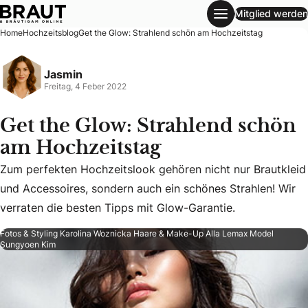
Mitglied werden
Get the Glow: Strahlend schön am Hochzeitstag
Home
Hochzeitsblog
Get the Glow: Strahlend schön am Hochzeitstag
Jasmin
Freitag, 4 Feber 2022
Get the Glow: Strahlend schön
am Hochzeitstag
Zum perfekten Hochzeitslook gehören nicht nur Brautkleid
Zum perfekten Hochzeitslook gehören nicht nur Brautkleid 
und Accessoires, sondern auch ein schönes Strahlen! Wir
verraten die besten Tipps mit Glow-Garantie.
Fotos & Styling Karolina Woznicka Haare & Make-Up Alla Lemax Model
Sungyoen Kim