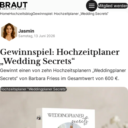
Mitglied werden
Gewinnspiel: Hochzeitplaner „Wedding Secrets“
Home
Hochzeitsblog
Gewinnspiel: Hochzeitplaner „Wedding Secrets“
Jasmin
Samstag, 13 Juni 2026
Gewinnspiel: Hochzeitplaner
„Wedding Secrets“
Gewinnt einen von zehn Hochzeitsplanern „Weddingplaner 
Gewinnt einen von zehn Hochzeitsplanern „Weddingplaner
Secrets“ von Barbara Friess im Gesamtwert von 600 €.
Hochzeitsplaner "Weddingplaner Secrets"