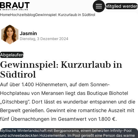
Mitglied werden
Gewinnspiel: Kurzurlaub in Südtirol
Home
Hochzeitsblog
Gewinnspiel: Kurzurlaub in Südtirol
Jasmin
Dienstag, 3 Dezember 2024
Abgelaufen
Gewinnspiel: Kurzurlaub in
Südtirol
Auf über 1.400 Höhenmetern, auf dem Sonnen-
Auf über 1.400 Höhenmetern, auf dem Sonnen-Hochplateau v
Hochplateau von Meransen liegt das Boutique Biohotel
„Gitschberg”. Dort lässt es wunderbar entspannen und die
Bergwelt genießen. Gewinnt eine romantische Auszeit mit
fünf Übernachtungen im Gesamtwert von 1.800 €.
Idyllische Winterlandschaft mit Bergpanorama, einem beheizten Infinity-Pool
und schneebedeckten Holzelementen. Im Pool genießt eine Person das warme