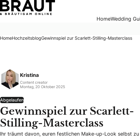
Gewinnspiel zur Scarlett-Stilling-Masterclass
Home
Wedding Gu
Home
Hochzeitsblog
Gewinnspiel zur Scarlett-Stilling-Masterclass
Kristina
Content creator
Montag, 20 Oktober 2025
Abgelaufen
Gewinnspiel zur Scarlett-
Stilling-Masterclass
Ihr träumt davon, euren festlichen Make-up-Look selbst z
Ihr träumt davon, euren festlichen Make-up-Look selbst zu