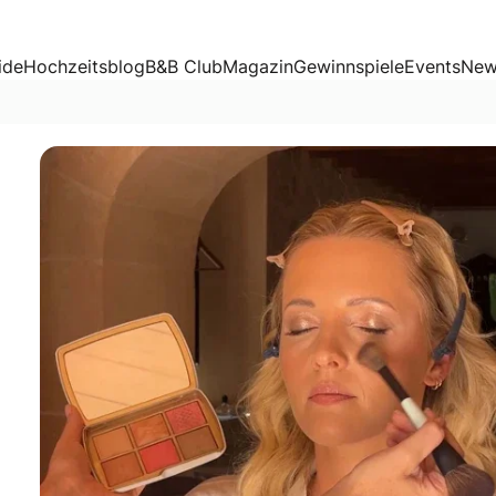
ide
Hochzeitsblog
B&B Club
Magazin
Gewinnspiele
Events
New
u zaubern – professionell, typgerecht und mit dem gewisse