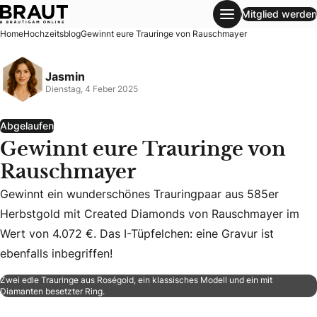
Mitglied werden
Gewinnt eure Trauringe von Rauschmayer
Home
Hochzeitsblog
Gewinnt eure Trauringe von Rauschmayer
Jasmin
Dienstag, 4 Feber 2025
Abgelaufen
Gewinnt eure Trauringe von
Rauschmayer
Gewinnt ein wunderschönes Trauringpaar aus 585er
Gewinnt ein wunderschönes Trauringpaar aus 585er Herbstg
Herbstgold mit Created Diamonds von Rauschmayer im
Wert von 4.072 €. Das I-Tüpfelchen: eine Gravur ist
ebenfalls inbegriffen!
Zwei edle Trauringe aus Roségold, ein klassisches Modell und ein mit
Diamanten besetzter Ring.