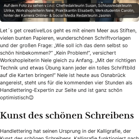
Auf dem Foto zu sehen v.l.n.r.: Chefredakteurin Susan, Schlussredakteurin
Ulrike, Workshopleiterin Nele, Praktikantin Elisabeth, Werkstudentin Carolin,
hinter der Kamera Online- & Social Media Redakteurin Jasmin
Let´s get creative!
Los geht es mit einem Meer aus Stiften,
vielen bunten Papieren, wunderschönen Schriftvorlagen
und der großen Frage: „Wie soll ich das denn selbst so
schön hinbekommen?“ „Kein Problem!“, versichert
Workshopleiterin Nele gleich zu Anfang. „Mit der richtigen
Technik und etwas Übung kann jeder ein tolles Schriftbild
auf die Karten bringen!“ Nele ist heute aus Osnabrück
angereist, steht uns für die kommenden vier Stunden als
Handlettering-Expertin zur Seite und ist ganz schön
optimistisch😉
Kunst des schönen Schreibens
Handlettering hat seinen Ursprung in der Kalligrafie, der
Kunst des schönen Schreibens. Kalligrafie funktioniert nach