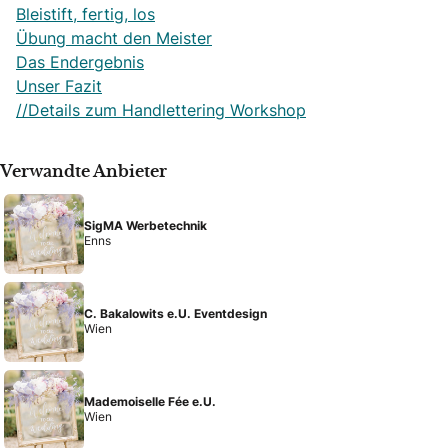
Bleistift, fertig, los
Übung macht den Meister
Das Endergebnis
Unser Fazit
//Details zum Handlettering Workshop
Verwandte Anbieter
SigMA Werbetechnik
Enns
C. Bakalowits e.U. Eventdesign
Wien
Mademoiselle Fée e.U.
Wien