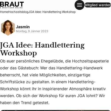
Mitglied werden
JGA Idee: Handlettering Workshop
Home
Hochzeitsblog
JGA Idee: Handlettering Workshop
Jasmin
Montag, 9 Jänner 2023
JGA Idee: Handlettering
Workshop
Ob euer persönliches Ehegelübde, die Hochzeitspapeterie
oder das Gästebuch: Wer das Handlettering-Handwerk
beherrscht, hat viele Möglichkeiten, einzigartige
Ob euer persönliches Ehegelübde, die Hochzeitspapeterie o
Schriftstücke zu gestalten. In einem Handlettering-
Workshop könnt ihr in inspirierender Atmosphäre kreativ
werden. Ob sich der Workshop für euren JGA lohnt? Wir
haben den Trend getestet.