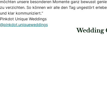
möchten unsere besonderen Momente ganz bewusst genießen
zu verzichten. So können wir alle den Tag ungestört erleben.
und klar kommuniziert.“
Pinkdot Unique Weddings
@pinkdot.uniqueweddings
Wedding 
: Krenn Events
: Perfekte Hochzei
Krenn Events
Perfekte Hoc
Hochzeitsplaner
Hochzeitsplaner