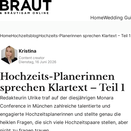
Hochzeits-Planerinnen sprechen Klartext – Teil 1
Home
Wedding Gu
Home
Hochzeitsblog
Hochzeits-Planerinnen sprechen Klartext – Teil 1
Kristina
Content creator
Dienstag, 16 Juni 2026
Hochzeits-Planerinnen
sprechen Klartext – Teil 1
Redakteurin Ulrike traf auf der diesjährigen Monara
Conference in München zahlreiche talentierte und
Redakteurin Ulrike traf auf der diesjährigen Monara Confere
engagierte Hochzeitsplanerinnen und stellte genau die
heiklen Fragen, die sich viele Hochzeitspaare stellen, aber
nicht zu fragen trauen.