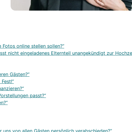
 Fotos online stellen sollen?“
sst nicht eingeladenes Elternteil unangekündigt zur Hochze
eren Gästen?“
Fest!“
nanzieren?“
Vorstellungen passt?“
en?“
r uns von allen Gästen persönlich verabschieden?“