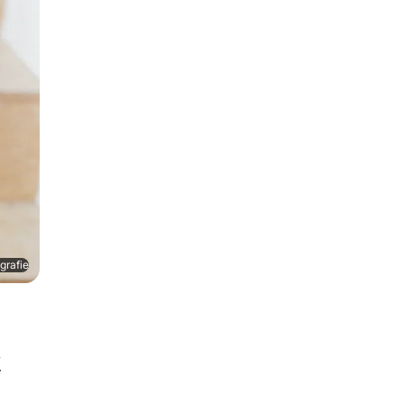
grafie
t