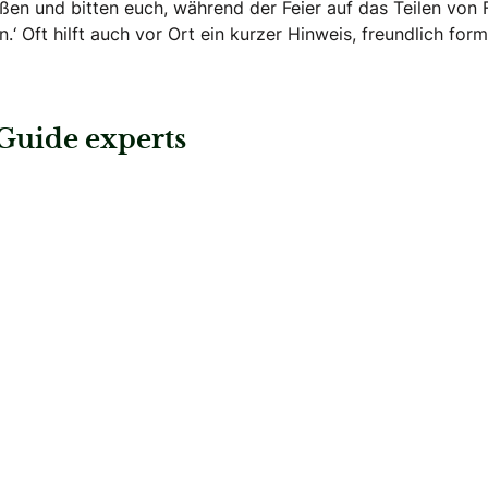
 und bitten euch, während der Feier auf das Teilen von 
‘ Oft hilft auch vor Ort ein kurzer Hinweis, freundlich form
Guide experts
t
: sagJA-im Salzkammergut
hzeit
sagJA-im Salzkammergut
Hochzeitsplaner