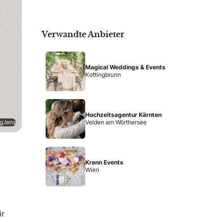
Verwandte Anbieter
Magical Weddings & Events
Kottingbrunn
Hochzeitsagentur Kärnten
Velden am Wörthersee
g.lens
Krenn Events
Wien
ir