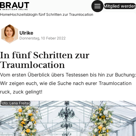
Mitglied werden
In fünf Schritten zur Traumlocation
Home
Hochzeitsblog
In fünf Schritten zur Traumlocation
Ulrike
Donnerstag, 10 Feber 2022
In fünf Schritten zur
Traumlocation
Vom ersten Überblick übers Testessen bis hin zur Buchung:
Vom ersten Überblick übers Testessen bis hin zur Buchung:
Wir zeigen euch, wie die Suche nach eurer Traumlocation
ruck, zuck gelingt!
Foto: Lena Freitag