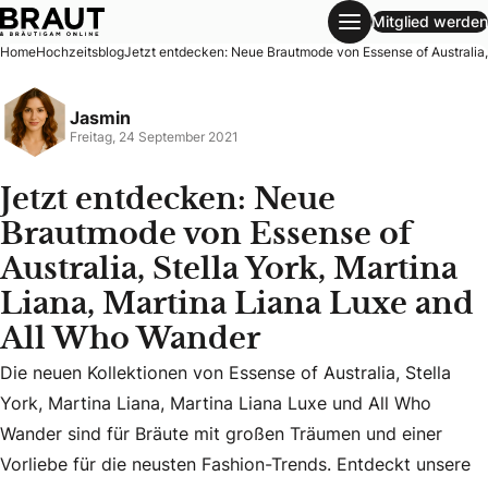
Mitglied werden
Jetzt entdecken: Neue Brautmode von Essense of Australia,
Home
Hochzeitsblog
Jetzt entdecken: Neue Brautmode von Essense of Australia, 
Jasmin
Freitag, 24 September 2021
Jetzt entdecken: Neue
Brautmode von Essense of
Australia, Stella York, Martina
Liana, Martina Liana Luxe and
All Who Wander
Die neuen Kollektionen von Essense of Australia, Stella Yo
Die neuen Kollektionen von Essense of Australia, Stella
York, Martina Liana, Martina Liana Luxe und All Who
Wander sind für Bräute mit großen Träumen und einer
Vorliebe für die neusten Fashion-Trends. Entdeckt unsere