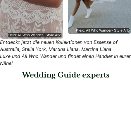
Kleid: All Who Wander- Style Arlo
Kleid: All Who Wander- Style Alyx
Entdeckt jetzt die neuen Kollektionen von
Essense of
Australia
,
Stella York
,
Martina Liana
,
Martina Liana
Luxe
und
All Who Wander
und findet einen
Händler
in eurer
Nähe!
Wedding Guide experts
: Das Brautkonzept by Andrea Girz