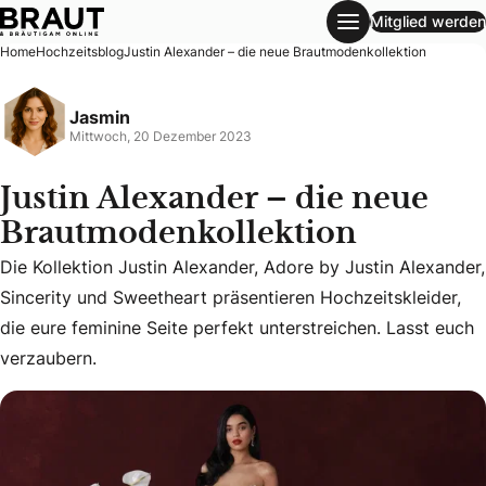
Mitglied werden
Justin Alexander – die neue Brautmodenkollektion
Home
Hochzeitsblog
Justin Alexander – die neue Brautmodenkollektion
Jasmin
Mittwoch, 20 Dezember 2023
Justin Alexander – die neue
Brautmodenkollektion
Die Kollektion Justin Alexander, Adore by Justin Alexander,
Die Kollektion Justin Alexander, Adore by Justin Alexander,
Sincerity und Sweetheart präsentieren Hochzeitskleider,
die eure feminine Seite perfekt unterstreichen. Lasst euch
verzaubern.