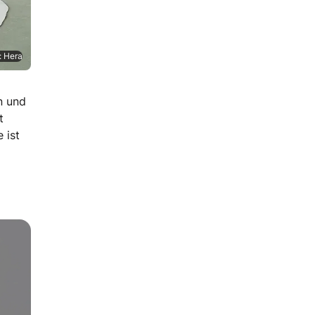
: Hera
n und
t
 ist