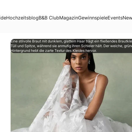
ide
Hochzeitsblog
B&B Club
Magazin
Gewinnspiele
Events
New
Eine stilvolle Braut mit dunklem, glattem Haar trägt ein fließendes Brautkl
Tüll und Spitze, während sie anmutig ihren Schleier hält. Der weiche, grün
Hintergrund hebt die zarte Textur des Kleides hervor.
eine Ode an die mächtigen Frauen der Geschichte und Mytho