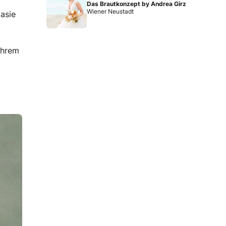
Das Brautkonzept by Andrea Girz
Wiener Neustadt
tasie
 ihrem