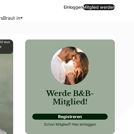
Einloggen
Mitglied werden
s
Braut in
eid aus
e
Werde B&B-
Mitglied!
Registreren
logie sowie an die Kunstwerke, die ihre Schönheit einfang
Schon Mitglied?
Hier einloggen