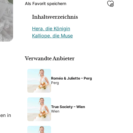
Als Favorit speichern
Inhaltsverzeichnis
Hera, die Königin
Kalliope, die Muse
Verwandte Anbieter
Roméo & Juliette – Perg
Perg
True Society – Wien
Wien
en in