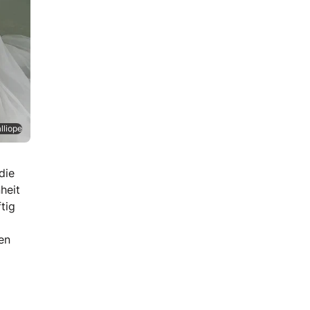
lliope
die
heit
tig
en