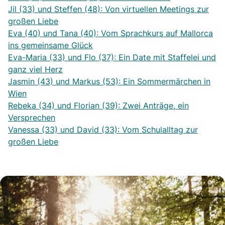
Jil (33) und Steffen (48): Von virtuellen Meetings zur
großen Liebe
Eva (40) und Tana (40): Vom Sprachkurs auf Mallorca
ins gemeinsame Glück
Eva-Maria (33) und Flo (37): Ein Date mit Staffelei und
ganz viel Herz
Jasmin (43) und Markus (53): Ein Sommermärchen in
Wien
Rebeka (34) und Florian (39): Zwei Anträge, ein
Versprechen
Vanessa (33) und David (33): Vom Schulalltag zur
großen Liebe