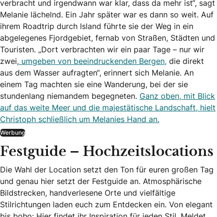
verbracht und irgendwann war klar, dass da mehr ist“, sagt
Melanie lächelnd. Ein Jahr später war es dann so weit. Auf
ihrem Roadtrip durch Island führte sie der Weg in ein
abgelegenes Fjordgebiet, fernab von Straßen, Städten und
Touristen. „Dort verbrachten wir ein paar Tage – nur wir
zwei,
umgeben von beeindruckenden Bergen,
die direkt
aus dem Wasser aufragten“, erinnert sich Melanie. An
einem Tag machten sie eine Wanderung, bei der sie
stundenlang niemandem begegneten.
Ganz oben, mit Blick
auf das weite Meer und die majestätische Landschaft, hielt
Christoph schließlich um Melanies Hand an.
Werbung
Festguide – Hochzeitslocations
Die Wahl der Location setzt den Ton für euren großen Tag
und genau hier setzt der Festguide an. Atmosphärische
Bildstrecken, handverlesene Orte und vielfältige
Stilrichtungen laden euch zum Entdecken ein. Von elegant
bis boho: Hier findet ihr Inspiration für jeden Stil. Meldet