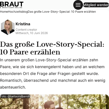
Mitglied werden
Das große Love-Story-Special: 10 Paare erzählen
Home
Hochzeitsblog
Das große Love-Story-Special: 10 Paare erzählen
Kristina
Content creator
Mittwoch, 10 Juni 2026
Das große Love-Story-Special:
10 Paare erzählen
In unserem großen Love-Story-Special erzählen zehn
Paare, wie sie sich kennengelernt haben und an welchem
In unserem großen Love-Story-Special erzählen zehn Paare
besonderen Ort die Frage aller Fragen gestellt wurde.
Romantisch, überraschend und manchmal auch ein wenig
abenteuerlich.
Foto: @bellaundbandit