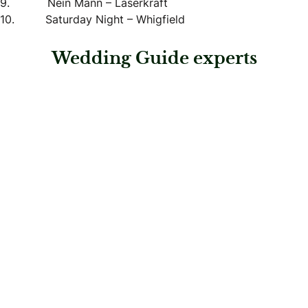
9. Nein Mann – Laserkraft
10. Saturday Night – Whigfield
Wedding Guide experts
: Book to Boogie
Book to Boogie
Musik & Entertainment