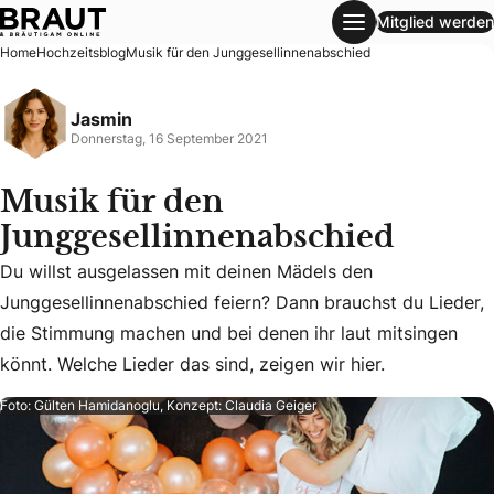
Mitglied werden
Musik für den Junggesellinnenabschied
Home
Hochzeitsblog
Musik für den Junggesellinnenabschied
Jasmin
Donnerstag, 16 September 2021
Musik für den
Junggesellinnenabschied
Du willst ausgelassen mit deinen Mädels den
Du willst ausgelassen mit deinen Mädels den Junggesellinne
Junggesellinnenabschied feiern? Dann brauchst du Lieder,
die Stimmung machen und bei denen ihr laut mitsingen
könnt. Welche Lieder das sind, zeigen wir hier.
Foto: Gülten Hamidanoglu, Konzept: Claudia Geiger