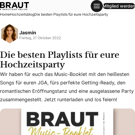
Mitglied werden
Die besten Playlists für eure Hochzeitsparty
Home
Hochzeitsblog
Die besten Playlists für eure Hochzeitsparty
Jasmin
Freitag, 21 Oktober 2022
Die besten Playlists für eure
Hochzeitsparty
Wir haben für euch das Music-Booklet mit den heißesten
Wir haben für euch das Music-Booklet mit den heißesten So
Songs für euren JGA, fürs perfekte Getting-Ready, den
romantischen Eröffnungstanz und eine ausgelassene Party
zusammengestellt. Jetzt runterladen und los feiern!