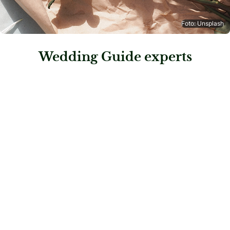
Foto: Unsplash
Wedding Guide experts
: Eventpuzzle
Eventpuzzle
Dekoration & Styling