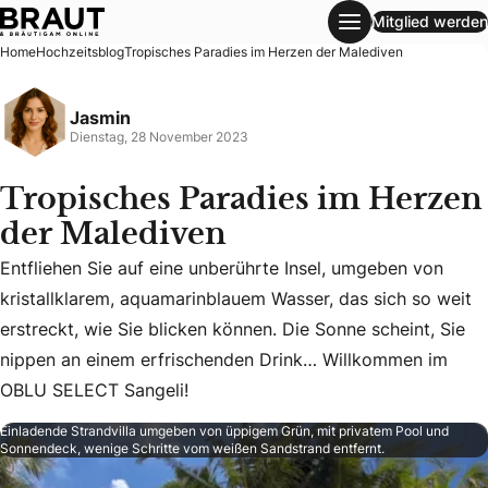
Mitglied werden
Tropisches Paradies im Herzen der Malediven
Home
Hochzeitsblog
Tropisches Paradies im Herzen der Malediven
Jasmin
Dienstag, 28 November 2023
Tropisches Paradies im Herzen
der Malediven
Entfliehen Sie auf eine unberührte Insel, umgeben von
kristallklarem, aquamarinblauem Wasser, das sich so weit
Entfliehen Sie auf eine unberührte Insel, umgeben von kri
erstreckt, wie Sie blicken können. Die Sonne scheint, Sie
nippen an einem erfrischenden Drink… Willkommen im
OBLU SELECT Sangeli!
Einladende Strandvilla umgeben von üppigem Grün, mit privatem Pool und
Sonnendeck, wenige Schritte vom weißen Sandstrand entfernt.