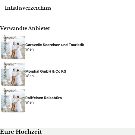
Inhaltsverzeichnis
Verwandte Anbieter
Caravelle Seereisen und Touristik
Wien
Mondial GmbH & Co KG
Wien
Raiffeisen Reisebüro
Wien
Eure Hochzeit