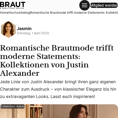
Mitglied werden
Romantische Brautmode trifft moderne Statements: Kollekt
Home
Hochzeitsblog
Romantische Brautmode trifft moderne Statements: Kollekti
Jasmin
Dienstag, 1 April 2025
Romantische Brautmode trifft
moderne Statements:
Kollektionen von Justin
Alexander
Jede Linie von Justin Alexander bringt ihren ganz eigenen 
Jede Linie von Justin Alexander bringt ihren ganz eigenen
Charakter zum Ausdruck – von klassischer Eleganz bis hin
zu extravaganten Looks. Lasst euch inspirieren!
Kollektion: Adore