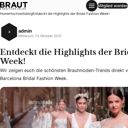
Mitglied werden
Entdeckt die Highlights der Bridal Fashion Week!
Home
Hochzeitsblog
Entdeckt die Highlights der Bridal Fashion Week!
admin
a
Mittwoch, 13 Oktober 2021
Entdeckt die Highlights der Br
Week!
Wir zeigen euch die schönsten Brautmoden-Trends direkt v
Wir zeigen euch die schönsten Brautmoden-Trends direkt 
Barcelona Bridal Fashion Week.