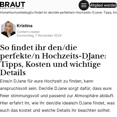
Mitglied werden
So findet ihr den/die perfekte/n Hochzeits-DJane: Tipps, K
Home
Hochzeitsblog
So findet ihr den/die perfekte/n Hochzeits-DJane: Tipps, Ko
Kristina
Content creator
Donnerstag, 7 November 2024
So findet ihr den/die
perfekte/n Hochzeits-DJane:
Tipps, Kosten und wichtige
Details
Eine/n DJane für eure Hochzeit zu finden, kann
Eine/n DJane für eure Hochzeit zu finden, kann anspruchsvol
anspruchsvoll sein. Der/die DJane sorgt dafür, dass eure
Feier stimmungsvoll und passend zur Atmosphäre abläuft.
Hier erfahrt ihr, wie ihr den/die ideale/n DJane findet, was
euch das kostet und welche Details ihr beachten solltet.