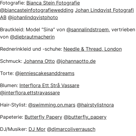
Fotografie:
Bianca Stein Fotografie
@biancasteinfotografiewedding
Johan Lindqvist Fotografi
AB
@johanlindqvistphoto
Brautkleid: Model ”Sina” von
@sannalindstroem
, vertrieben
von
@diebrautmacherin
Rednerinkleid und -schuhe:
Needle & Thread, London
Schmuck:
Johanna Otto
@johannaotto.de
Torte:
@jenniescakesanddreams
Blumen:
Interflora Ett Strå Vassare
@interflora.ettstravassare
Hair-Stylist:
@swimming.on.mars
@hairstylistnora
Papeterie:
Butterfly Papery
@butterfly_papery
DJ/Musiker:
DJ Mor
@djmarcoliverrausch