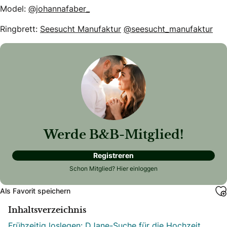
Model:
@johannafaber_
Ringbrett:
Seesucht Manufaktur
@seesucht_manufaktur
Werde B&B-Mitglied!
Registreren
Schon Mitglied?
Hier einloggen
Als Favorit speichern
Inhaltsverzeichnis
Frühzeitig loslegen: DJane-Suche für die Hochzeit