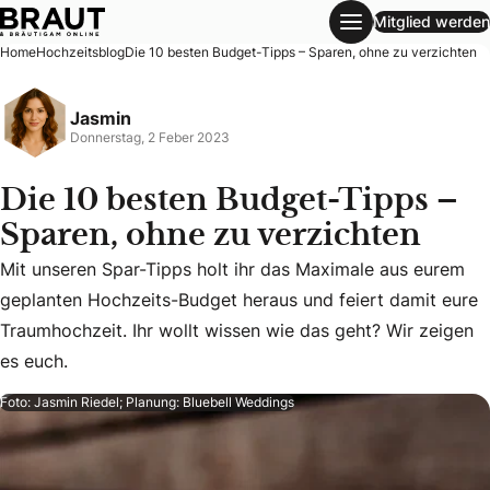
Mitglied werden
Die 10 besten Budget-Tipps – Sparen, ohne zu verzichten
Home
Hochzeitsblog
Die 10 besten Budget-Tipps – Sparen, ohne zu verzichten
Jasmin
Donnerstag, 2 Feber 2023
Die 10 besten Budget-Tipps –
Sparen, ohne zu verzichten
Mit unseren Spar-Tipps holt ihr das Maximale aus eurem
Mit unseren Spar-Tipps holt ihr das Maximale aus eurem ge
geplanten Hochzeits-Budget heraus und feiert damit eure
Traumhochzeit. Ihr wollt wissen wie das geht? Wir zeigen
es euch.
Foto: Jasmin Riedel; Planung: Bluebell Weddings