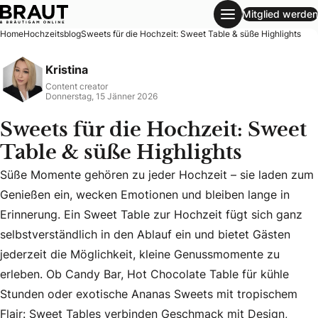
Mitglied werden
Sweets für die Hochzeit: Sweet Table & süße Highlights
Home
Hochzeitsblog
Sweets für die Hochzeit: Sweet Table & süße Highlights
Kristina
Content creator
Donnerstag, 15 Jänner 2026
Sweets für die Hochzeit: Sweet
Table & süße Highlights
Süße Momente gehören zu jeder Hochzeit – sie laden zum
Genießen ein, wecken Emotionen und bleiben lange in
Erinnerung. Ein Sweet Table zur Hochzeit fügt sich ganz
selbstverständlich in den Ablauf ein und bietet Gästen
jederzeit die Möglichkeit, kleine Genussmomente zu
Süße Momente gehören zu jeder Hochzeit – sie laden zum Ge
erleben. Ob Candy Bar, Hot Chocolate Table für kühle
Stunden oder exotische Ananas Sweets mit tropischem
Flair: Sweet Tables verbinden Geschmack mit Design,