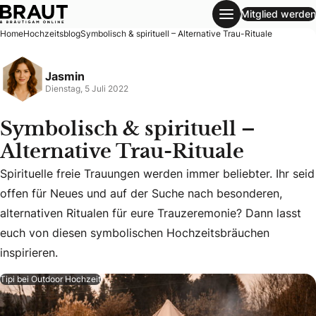
Mitglied werden
Symbolisch & spirituell – Alternative Trau-Rituale
Home
Hochzeitsblog
Symbolisch & spirituell – Alternative Trau-Rituale
Jasmin
Dienstag, 5 Juli 2022
Symbolisch & spirituell –
Alternative Trau-Rituale
Spirituelle freie Trauungen werden immer beliebter. Ihr seid
offen für Neues und auf der Suche nach besonderen,
Spirituelle freie Trauungen werden immer beliebter. Ihr se
alternativen Ritualen für eure Trauzeremonie? Dann lasst
euch von diesen symbolischen Hochzeitsbräuchen
inspirieren.
Tipi bei Outdoor Hochzeit