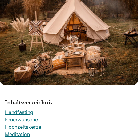
Inhaltsverzeichnis
Handfasting
Feuerwünsche
Hochzeitskerze
Meditation