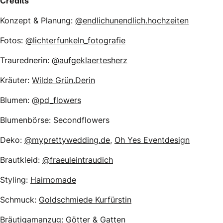
Credits
Konzept & Planung:
@endlichunendlich.hochzeiten
Fotos:
@lichterfunkeln_fotografie
Traurednerin:
@aufgeklaertesherz
Kräuter:
Wilde Grün.Derin
Blumen:
@pd_flowers
Blumenbörse: Secondflowers
Deko:
@myprettywedding.de
,
Oh Yes Eventdesign
Brautkleid:
@fraeuleintraudich
Styling:
Hairnomade
Schmuck:
Goldschmiede Kurfürstin
Bräutigamanzug:
Götter & Gatten