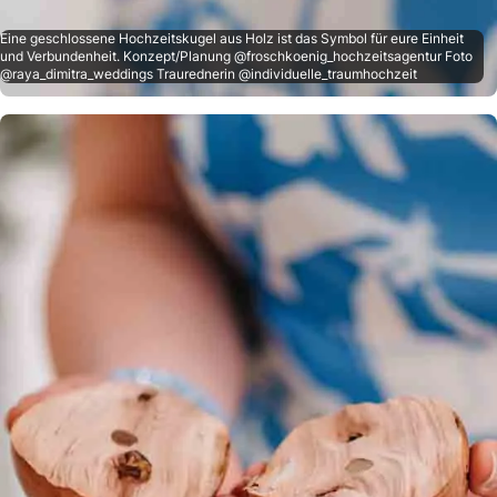
Eine geschlossene Hochzeitskugel aus Holz ist das Symbol für eure Einheit
und Verbundenheit. Konzept/Planung @froschkoenig_hochzeitsagentur Foto
@raya_dimitra_weddings Traurednerin @individuelle_traumhochzeit