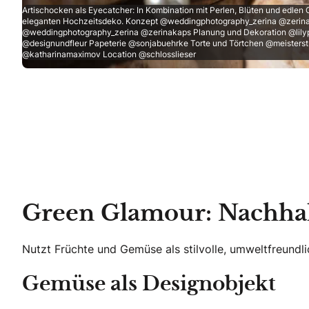
Artischocken als Eyecatcher: In Kombination mit Perlen, Blüten und edle
eleganten Hochzeitsdeko. Konzept @weddingphotography_zerina @zerina
@weddingphotography_zerina @zerinakaps Planung und Dekoration @lil
@designundfleur Papeterie @sonjabuehrke Torte und Törtchen @meisterstu
@katharinamaximov Location @schlosslieser
Green Glamour: Nachhal
Nutzt Früchte und Gemüse als stilvolle, umweltfreundli
Gemüse als Designobjekt