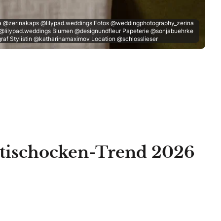
 @zerinakaps @lilypad.weddings Fotos @weddingphotography_zerina
@lilypad.weddings Blumen @designundfleur Papeterie @sonjabuehrke
raf Stylistin @katharinamaximov Location @schlosslieser
rtischocken-Trend 2026