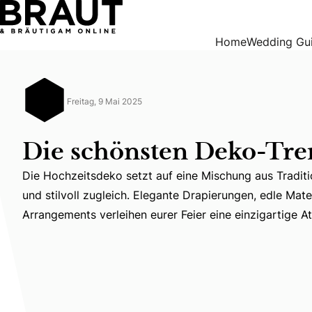
Die schönsten Deko-Trends 2026
Home
Wedding Gu
Freitag, 9 Mai 2025
Die schönsten Deko-Tre
Die Hochzeitsdeko setzt auf eine Mischung aus Tradit
Die Hochzeitsdeko setzt auf eine Mischung aus Traditio
und stilvoll zugleich. Elegante Drapierungen, edle Mater
Arrangements verleihen eurer Feier eine einzigartige 