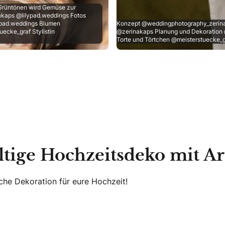
n Grüntönen wird Gemüse zur
kaps @lilypad.weddings Fotos
ypad.weddings Blumen
Konzept @weddingphotography_zerina
ecke_graf Stylistin
@zerinakaps Planung und Dekoration 
Torte und Törtchen @meisterstuecke_g
tige Hochzeitsdeko mit A
che Dekoration für eure Hochzeit!