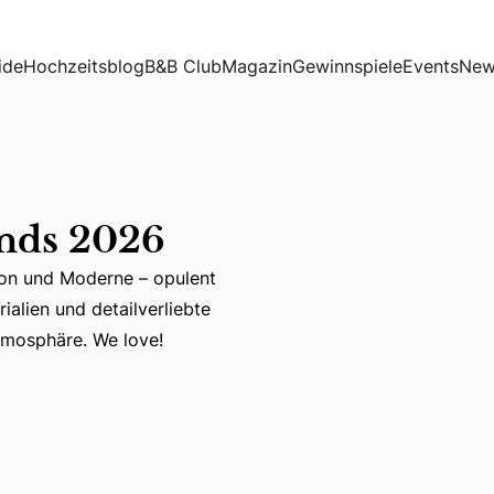
ide
Hochzeitsblog
B&B Club
Magazin
Gewinnspiele
Events
New
nds 2026
ion und Moderne – opulent
n und Moderne – opulent und stilvoll zugleich. Elegante Dr
ialien und detailverliebte
Atmosphäre. We love!